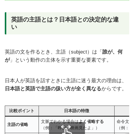
英語の主語とは？日本語との決定的な違
い
英語の文を作るとき、主語（subject）は「
誰が、何
が
」という動作の主体を示す重要な要素です。
日本人が英語を話すときに主語に迷う最大の理由は、
日本語と英語で主語の扱い方が全く異なる
からです。
比較ポイント
日本語の特徴
文脈でわかる場合は
よく省略する
命令文な
主語の省略
（例：「昨日、映画見たよ」）
（例：”
I
s