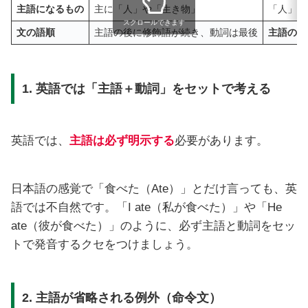
主語になるもの
主に「人」や「生き物」
「人」だ
スクロールできます
文の語順
主語の後に修飾語が続き、動詞は最後
主語のす
1. 英語では「主語＋動詞」をセットで考える
英語では、
主語は必ず明示する
必要があります。
日本語の感覚で「食べた（Ate）」とだけ言っても、英
語では不自然です。「I ate（私が食べた）」や「He
ate（彼が食べた）」のように、必ず主語と動詞をセッ
トで発音するクセをつけましょう。
2. 主語が省略される例外（命令文）