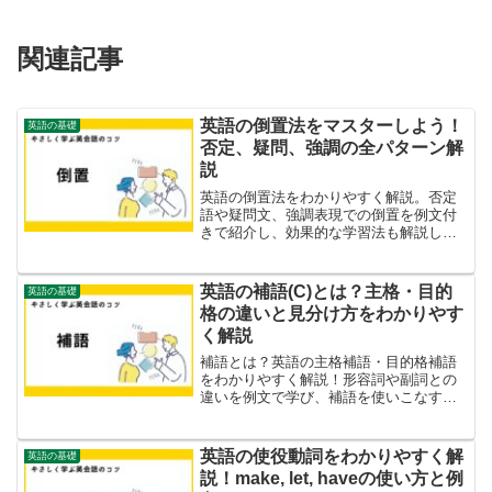
関連記事
英語の倒置法をマスターしよう！
英語の基礎
否定、疑問、強調の全パターン解
説
英語の倒置法をわかりやすく解説。否定
語や疑問文、強調表現での倒置を例文付
きで紹介し、効果的な学習法も解説しま
す。TOEIC対策にも最適！
英語の補語(C)とは？主格・目的
英語の基礎
格の違いと見分け方をわかりやす
く解説
補語とは？英語の主格補語・目的格補語
をわかりやすく解説！形容詞や副詞との
違いを例文で学び、補語を使いこなすコ
ツも紹介します。
英語の使役動詞をわかりやすく解
英語の基礎
説！make, let, haveの使い方と例