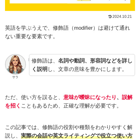
2024.10.21
英語を学ぶうえで、修飾語（modifier）は避けて通れ
ない重要な要素です。
修飾語は、
名詞や動詞、形容詞などを詳し
く説明
し、文章の意味を豊かにします。
サラ
ただ、使い方を誤ると、
意味が曖昧になったり
、
誤解
を招く
こともあるため、正確な理解が必要です。
この記事では、修飾語の役割や種類をわかりやすく解
説し、
実際の会話や英文ライティングで役立つ使い方