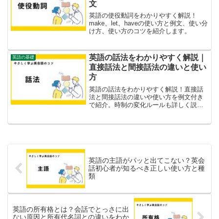
文
英語の使役動詞をわかりやすく解説！
make、let、haveの使い方と例文、使い分
け方、使い方のコツを紹介します。
英語の話法をわかりやすく解説｜
英語の基礎
直接話法と間接話法の違いと使い
方
英語の話法をわかりやすく解説！直接話
法と間接話法の違いや使い方を例文付き
で紹介。時制の変化ルールも詳しく説明
し、効果的な学習法も提案します。
英語の主語がパッと出てこない？英会
話初心者が知るべき正しい使い方と種
類
英語の所有格とは？会話でとっさに出
ない原因と所有代名詞との違いをわか