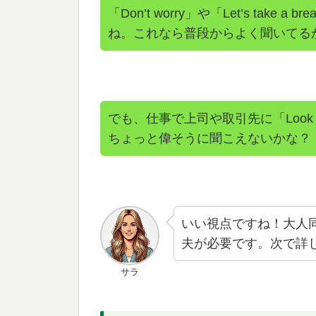
「Don’t worry」や「Let’s take
ね。これなら普段からよく聞いてる
でも、仕事で上司や取引先に「Look a
ちょっと偉そうに聞こえないかな？
いい視点ですね！大人
夫が必要です。次で詳
サラ