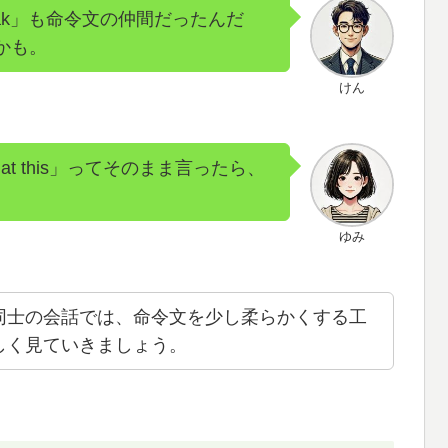
 a break」も命令文の仲間だったんだ
かも。
けん
t this」ってそのまま言ったら、
ゆみ
同士の会話では、命令文を少し柔らかくする工
しく見ていきましょう。