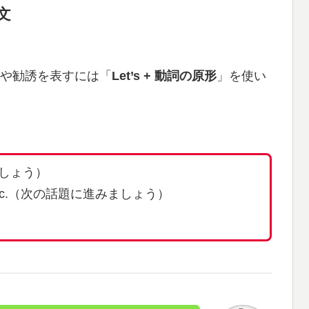
文
や勧誘を表すには「
Let’s + 動詞の原形
」を使い
しましょう）
t topic.（次の話題に進みましょう）