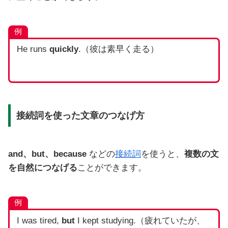
例
He runs
quickly
.（彼は素早く走る）
接続詞を使った文章のつなげ方
and、but、because
などの
接続詞
を使うと、
複数の文
を自然につなげる
ことができます。
例
I was tired,
but
I kept studying.（疲れていたが、