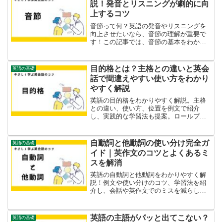
説！発音とリスニングが劇的に向
上するコツ
音節って何？英語の発音やリスニングを
向上させたいなら、音節の理解が重要で
す！この記事では、音節の基本をわかり
やすく解説し、リズムを意識した発音の
コツを紹介します。
目的格とは？主格との違いと英会
英語の基礎
話で間違えやすい使い方をわかり
やすく解説
英語の目的格をわかりやすく解説。主格
との違い、使い方、位置を例文で紹介
し、実践的な学習法も提案。ロールプレ
イや映画で楽しく学ぼう！
自動詞と他動詞の使い分け完全ガ
英語の基礎
イド｜英作文のコツとよくあるミ
スを解消
英語の自動詞と他動詞をわかりやすく解
説！例文や使い分けのコツ、学習法を紹
介し、会話や英作文でのミスを減らしま
しょう。
英語の主語がパッと出てこない？
英語の基礎