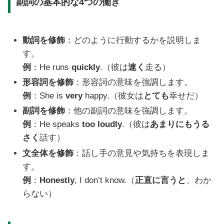
副詞の基本的な4つの働き
動詞を修飾
：どのように行動するかを説明しま
す。
例
：He runs
quickly
.（彼は
速く
走る）
形容詞を修飾
：形容詞の意味を強調します。
例
：She is
very
happy.（彼女は
とても
幸せだ）
副詞を修飾
：他の副詞の意味を強調します。
例
：He speaks
too loudly
.（彼は
あまりにもうる
さく
話す）
文全体を修飾
：話し手の意見や気持ちを表現しま
す。
例
：
Honestly
, I don’t know.（
正直に言うと
、わか
らない）