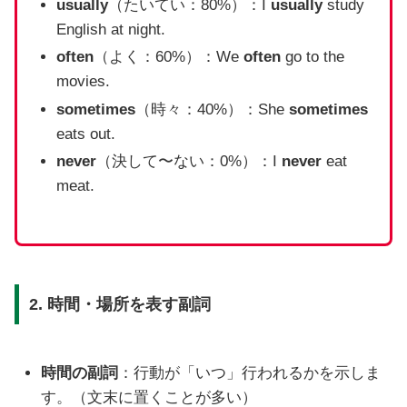
usually
（たいてい：80%）：I
usually
study
English at night.
often
（よく：60%）：We
often
go to the
movies.
sometimes
（時々：40%）：She
sometimes
eats out.
never
（決して〜ない：0%）：I
never
eat
meat.
2. 時間・場所を表す副詞
時間の副詞
：行動が「いつ」行われるかを示しま
す。（文末に置くことが多い）