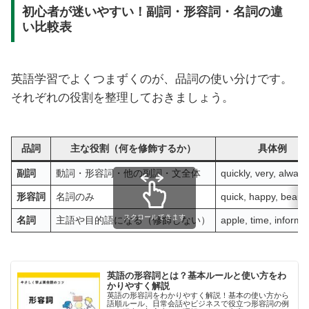
初心者が迷いやすい！副詞・形容詞・名詞の違
い比較表
英語学習でよくつまずくのが、品詞の使い分けです。
それぞれの役割を整理しておきましょう。
品詞
主な役割（何を修飾するか）
具体例
副詞
動詞・形容詞・他の副詞・文全体
quickly, very, always
形容詞
名詞のみ
quick, happy, beauti
スクロールできます
名詞
主語や目的語になる（修飾しない）
apple, time, informa
英語の形容詞とは？基本ルールと使い方をわ
かりやすく解説
英語の形容詞をわかりやすく解説！基本の使い方から
語順ルール、日常会話やビジネスで役立つ形容詞の例