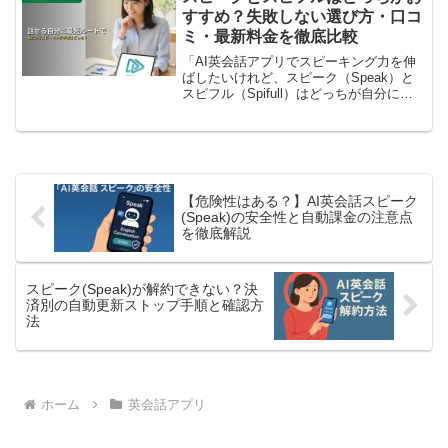
会話アプリ「スピーク（...
すすめ？失敗しない選び方・口コ
ミ・最新料金を徹底比較
「AI英会話アプリでスピーキング力を伸
ばしたいけれど、スピーク（Speak）と
スピフル（Spifull）はどっちが自分に合
っているんだろう？」AIを活用した英語
学習アプリとして人気の高い2つですが、
いざ始めるとなると、学習スタイルや料
金の違...
【危険性はある？】AI英会話スピーク
(Speak)の安全性と自動課金の注意点
を徹底解説
スピーク(Speak)が解約できない？決
済別の自動更新ストップ手順と確認方
法
ホーム
英会話アプリ