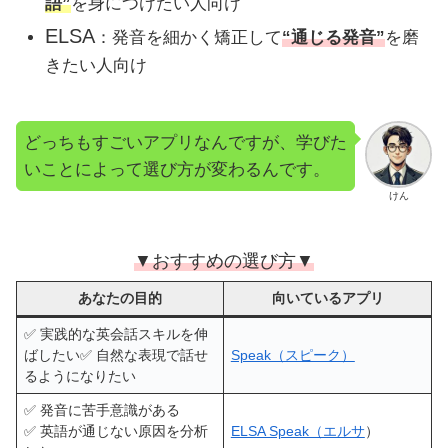
語”
を身につけたい人向け
ELSA
：発音を細かく矯正して
“通じる発音”
を磨
きたい人向け
どっちもすごいアプリなんですが、学びた
いことによって選び方が変わるんです。
けん
▼おすすめの選び方▼
あなたの目的
向いているアプリ
✅ 実践的な英会話スキルを伸
ばしたい✅ 自然な表現で話せ
Speak（スピーク）
るようになりたい
✅ 発音に苦手意識がある
✅ 英語が通じない原因を分析
ELSA Speak（エルサ
）