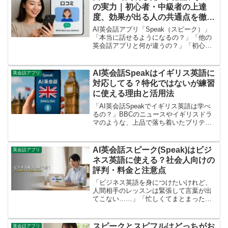
の実力｜初心者・中級者の上達
度、効果が出る人の共通点を徹底
レビュー
AI英会話アプリ「Speak（スピーク）」
「本当に話せるようになるの？」「他の
英会話アプリと何が違うの？」「初心者
の自分でもついていける？」「料金やデ
メリットもちゃんと知ってから決めた
い…」こんなモヤモヤを抱えたまま、イ
AI英会話Speakはイギリス英語に
英会話アプリ
ンストールボタンの前...
対応してる？特化ではないが練習
に使える理由と活用法
「AI英会話Speakでイギリス英語は学べ
るの？」BBCのニュースやイギリスドラ
マのような、上品で落ち着いたブリティ
ッシュイングリッシュに憧れる方は多い
ですよね。しかし、いざ英会話アプリを
探してみると、アメリカ英語を基準とし
AI英会話スピーク(Speak)はビジ
英会話アプリ
たものがほとんど...
ネス英語に使える？社会人向けの
評判・料金と注意点
「ビジネス英語を身につけたいけれど、
人間相手のレッスンは緊張して言葉が出
てこない……」「忙しくてまとまった時
間が取れないので、スキマ時間で効率よ
くスピーキングを鍛えたい」そんな悩み
を抱えている社会人の方にとって、AI英
スピークとスピフルはどっちがお
英会話アプリ