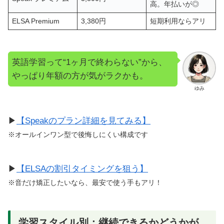
高。年払いが◎
ELSA Premium
3,380円
短期利用ならアリ
英語学習って“1ヶ月で終わらない”から、
やっぱり年額の方が気がラクかも。
ゆみ
▶
【Speakのプラン詳細を見てみる】
※オールインワン型で後悔しにくい構成です
▶
【ELSAの割引タイミングを狙う】
※音だけ矯正したいなら、最安で使う手もアリ！
学習スタイル別：継続できるかどうかが