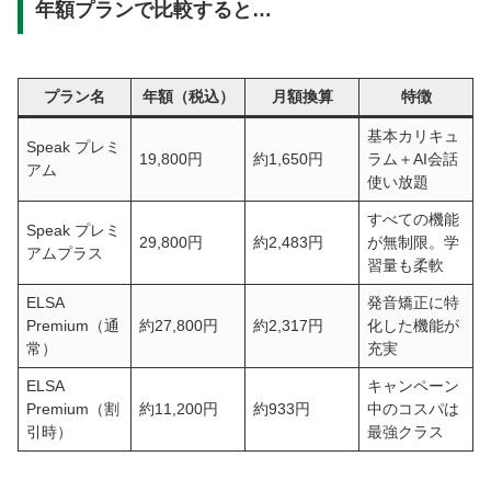
年額プランで比較すると…
プラン名
年額（税込）
月額換算
特徴
基本カリキュ
Speak プレミ
19,800円
約1,650円
ラム＋AI会話
アム
使い放題
すべての機能
Speak プレミ
29,800円
約2,483円
が無制限。学
アムプラス
習量も柔軟
ELSA
発音矯正に特
Premium（通
約27,800円
約2,317円
化した機能が
常）
充実
ELSA
キャンペーン
Premium（割
約11,200円
約933円
中のコスパは
引時）
最強クラス