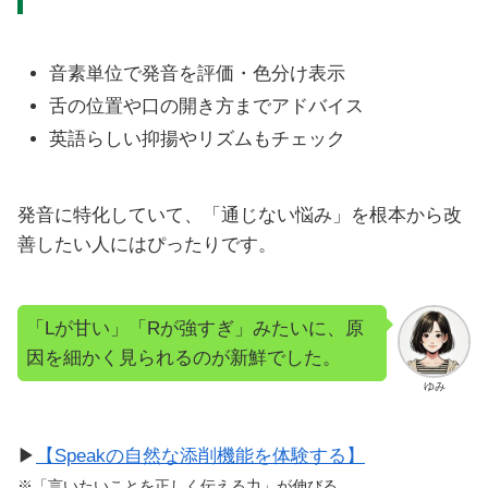
音素単位で発音を評価・色分け表示
舌の位置や口の開き方までアドバイス
英語らしい抑揚やリズムもチェック
発音に特化していて、「通じない悩み」を根本から改
善したい人にはぴったりです。
「Lが甘い」「Rが強すぎ」みたいに、原
因を細かく見られるのが新鮮でした。
ゆみ
▶
【Speakの自然な添削機能を体験する】
※「言いたいことを正しく伝える力」が伸びる