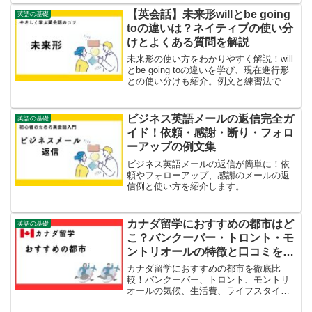
【英会話】未来形willとbe going
英語の基礎
toの違いは？ネイティブの使い分
けとよくある質問を解説
未来形の使い方をわかりやすく解説！will
とbe going toの違いを学び、現在進行形
との使い分けも紹介。例文と練習法で自
然な英語表現をマスターしよう。
ビジネス英語メールの返信完全ガ
英語の基礎
イド！依頼・感謝・断り・フォロ
ーアップの例文集
ビジネス英語メールの返信が簡単に！依
頼やフォローアップ、感謝のメールの返
信例と使い方を紹介します。
カナダ留学におすすめの都市はど
英語の基礎
こ？バンクーバー・トロント・モ
ントリオールの特徴と口コミを徹
底比較！
カナダ留学におすすめの都市を徹底比
較！バンクーバー、トロント、モントリ
オールの気候、生活費、ライフスタイル
などの特徴を詳しく解説。あなたにぴっ