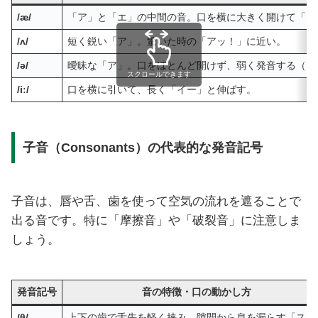
/æ/
「ア」と「エ」の中間の音。口を横に大きく開けて「ア
/ʌ/
短く鋭い「ア」。驚いた時の「アッ！」に近い。
/ə/
曖昧な「ア」。口をほとんど開けず、弱く発音する（シ
スクロールできます
/iː/
口を横に引いて、長く「イー」と伸ばす。
子音（Consonants）の代表的な発音記号
子音は、唇や舌、歯を使って空気の流れを遮ることで
出る音です。特に「摩擦音」や「破裂音」に注意しま
しょう。
発音記号
音の特徴・口の動かし方
/θ/
上下の歯で舌先を軽く挟み、隙間から息を漏らす「ス」