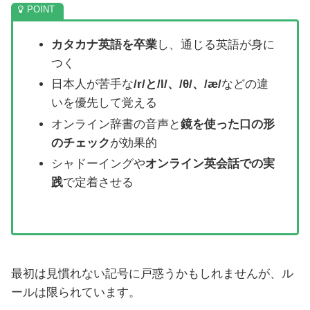
カタカナ英語を卒業
し、通じる英語が身に
つく
日本人が苦手な
/r/と/l/、/θ/、/æ/
などの違
いを優先して覚える
オンライン辞書の音声と
鏡を使った口の形
のチェック
が効果的
シャドーイングや
オンライン英会話での実
践
で定着させる
最初は見慣れない記号に戸惑うかもしれませんが、ル
ールは限られています。