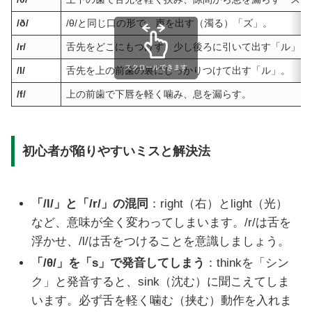
/ð/
/θ/と同じ口の形で、声を出す（濁る）「ズ」。
/r/
舌先をどこにもつけず、少し後ろに引いて出す「ル」。
スクロールできます
/l/
舌先を上の前歯の裏にしっかりつけて出す「ル」。
/f/
上の前歯で下唇を軽く噛み、息を漏らす。
初心者が陥りやすいミスと解決法
「/l/」と「/r/」の混同
：right（右）とlight（光）
など、意味が全く変わってしまいます。/r/は舌を
浮かせ、/l/は舌をつけることを意識しましょう。
「/θ/」を「s」で発音してしまう
：thinkを「シン
ク」と発音すると、sink（沈む）に聞こえてしま
います。必ず舌を軽く噛む（挟む）動作を入れま